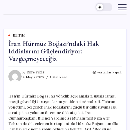
Skip
to
content
EĞITIM
İran Hürmüz Boğazı’ndaki Hak
Iddialarını Güçlendiriyor:
Vazgeçmeyeceğiz
İran
By
Emre Yıldız
yorumlar kapalı
Hürmüz
14 Mayıs 2026
1 Min Read
Boğazı’ndaki
Hak
Iddialarını
İran’ın Hürmüz Boğazı’na yönelik açıklamaları, uluslararası
Güçlendiriyor:
enerji güvenliği tartışmalarını yeniden alevlendirdi. Tahran
Vazgeçmeyeceğiz
için
yönetimi, bölgedeki hak iddialarını güçlü bir dille savunarak,
stratejik su yolunun önemine dikkat çekti. İran
Cumhurbaşkanı Birinci Yardımcısı Muhammed Rıza Arif,
Tahran’da düzenlenen bir toplantıda Hürmüz Boğazı’nın ülke
için hayati öneme sahip olduğunu belirtti. Arif, “Bedeli ne