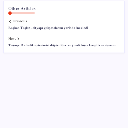
Other Articles
Previous
Başkan Taşkın, altyapı çalışmalarını yerinde inceledi
Next
Trump: Bir helikopterimizi düşürdüler ve şimdi buna karşılık veriyoruz
SON YAZILAR
LGS ek tercih 1. nakil başvuruları ne zaman bitiyor?