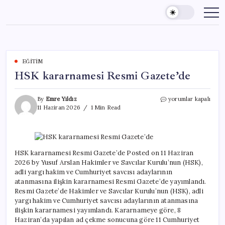
Skip
to
content
EĞITIM
HSK kararnamesi Resmi Gazete’de
HSK
By
Emre Yıldız
yorumlar kapalı
kararnamesi
11 Haziran 2026
1 Min Read
Resmi
Gazete’de
için
HSK kararnamesi Resmi Gazete’de Posted on 11 Haziran
2026 by Yusuf Arslan Hakimler ve Savcılar Kurulu’nun (HSK),
adli yargı hakim ve Cumhuriyet savcısı adaylarının
atanmasına ilişkin kararnamesi Resmi Gazete’de yayımlandı.
Resmi Gazete’de Hakimler ve Savcılar Kurulu’nun (HSK), adli
yargı hakim ve Cumhuriyet savcısı adaylarının atanmasına
ilişkin kararnamesi yayımlandı. Kararnameye göre, 8
Haziran’da yapılan ad çekme sonucuna göre 11 Cumhuriyet