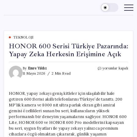
Skip
to
content
TEKNOLOJI
HONOR 600 Serisi Türkiye Pazarında:
Yapay Zeka Herkesin Erişimine Açık
HONOR
By
Emre Yıldız
yorumlar kapalı
600
11 Mayıs 2026
2 Min Read
Serisi
Türkiye
Pazarında:
HONOR, yapay zekayı geniş kitleler için ulaşılabilir hale
Yapay
getiren 600 Serisi akıllı telefonlarını Türkiye’de tanıttı. 200
Zeka
Herkesin
MP’lik kamera ve 8000 nit ultra parlak ekran gibi amiral
Erişimine
gemisi özellikleri sunan bu seri, kullanıcıların yüksek
Açık
performanslı bir deneyim yaşamalarını sağlıyor. HONOR 600
için
Lite, HONOR 600 ve HONOR 600 Pro modellerini kapsayan
bu seri, uygun fiyatları ile yapay zekayı yalnızca premium
cihazlara özgü olmaktan çıkararak, günlük yaşamın