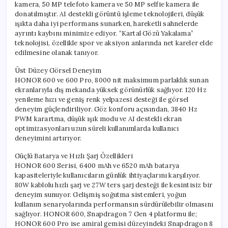
kamera, 50 MP telefoto kamera ve 50 MP selfie kamera ile
donatılmıştır. AI destekli görüntü işleme teknolojileri, düşük
ışıkta daha iyi performans sunarken, hareketli sahnelerde
ayrıntı kaybını minimize ediyor. “Kartal Gözü Yakalama”
teknolojisi, özellikle spor ve aksiyon anlarında net kareler elde
edilmesine olanak tanıyor.
Üst Düzey Görsel Deneyim
HONOR 600 ve 600 Pro, 8000 nit maksimum parlaklık sunan
ekranlarıyla dış mekanda yüksek görünürlük sağlıyor. 120 Hz
yenileme hızı ve geniş renk yelpazesi desteği ile görsel
deneyim güçlendiriliyor. Göz konforu açısından, 3840 Hz
PWM karartma, düşük ışık modu ve AI destekli ekran
optimizasyonları uzun süreli kullanımlarda kullanıcı
deneyimini artırıyor.
Güçlü Batarya ve Hızlı Şarj Özellikleri
HONOR 600 Serisi, 6400 mAh ve 6520 mAh batarya
kapasiteleriyle kullanıcıların günlük ihtiyaçlarını karşılıyor.
80W kablolu hızlı şarj ve 27W ters şarj desteği ile kesintisiz bir
deneyim sunuyor. Gelişmiş soğutma sistemleri, yoğun
kullanım senaryolarında performansın sürdürülebilir olmasını
sağlıyor. HONOR 600, Snapdragon 7 Gen 4 platformu ile;
HONOR 600 Pro ise amiral gemisi düzeyindeki Snapdragon 8