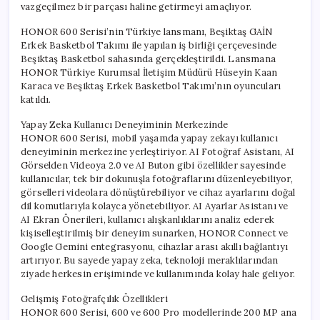
vazgeçilmez bir parçası haline getirmeyi amaçlıyor.
HONOR 600 Serisi’nin Türkiye lansmanı, Beşiktaş GAİN
Erkek Basketbol Takımı ile yapılan iş birliği çerçevesinde
Beşiktaş Basketbol sahasında gerçekleştirildi. Lansmana
HONOR Türkiye Kurumsal İletişim Müdürü Hüseyin Kaan
Karaca ve Beşiktaş Erkek Basketbol Takımı’nın oyuncuları
katıldı.
Yapay Zeka Kullanıcı Deneyiminin Merkezinde
HONOR 600 Serisi, mobil yaşamda yapay zekayı kullanıcı
deneyiminin merkezine yerleştiriyor. AI Fotoğraf Asistanı, AI
Görselden Videoya 2.0 ve AI Buton gibi özellikler sayesinde
kullanıcılar, tek bir dokunuşla fotoğraflarını düzenleyebiliyor,
görselleri videolara dönüştürebiliyor ve cihaz ayarlarını doğal
dil komutlarıyla kolayca yönetebiliyor. AI Ayarlar Asistanı ve
AI Ekran Önerileri, kullanıcı alışkanlıklarını analiz ederek
kişiselleştirilmiş bir deneyim sunarken, HONOR Connect ve
Google Gemini entegrasyonu, cihazlar arası akıllı bağlantıyı
artırıyor. Bu sayede yapay zeka, teknoloji meraklılarından
ziyade herkesin erişiminde ve kullanımında kolay hale geliyor.
Gelişmiş Fotoğrafçılık Özellikleri
HONOR 600 Serisi, 600 ve 600 Pro modellerinde 200 MP ana