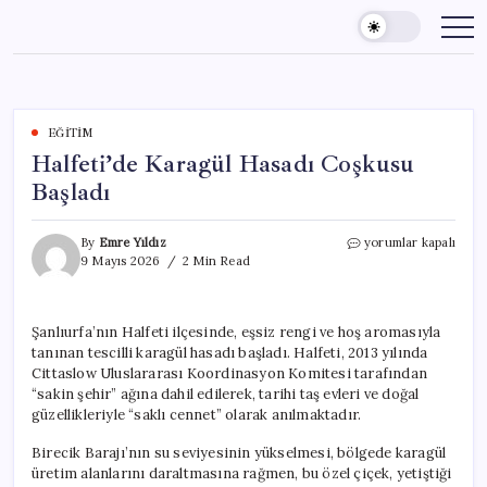
Skip
to
content
EĞITIM
Halfeti’de Karagül Hasadı Coşkusu
Başladı
Halfeti’de
By
Emre Yıldız
yorumlar kapalı
Karagül
9 Mayıs 2026
2 Min Read
Hasadı
Coşkusu
Başladı
Şanlıurfa’nın Halfeti ilçesinde, eşsiz rengi ve hoş aromasıyla
için
tanınan tescilli karagül hasadı başladı. Halfeti, 2013 yılında
Cittaslow Uluslararası Koordinasyon Komitesi tarafından
“sakin şehir” ağına dahil edilerek, tarihi taş evleri ve doğal
güzellikleriyle “saklı cennet” olarak anılmaktadır.
Birecik Barajı’nın su seviyesinin yükselmesi, bölgede karagül
üretim alanlarını daraltmasına rağmen, bu özel çiçek, yetiştiği