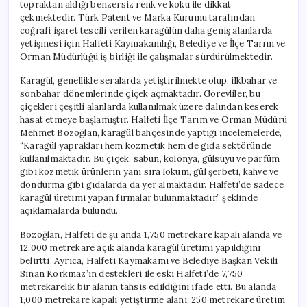
topraktan aldığı benzersiz renk ve koku ile dikkat
çekmektedir. Türk Patent ve Marka Kurumu tarafından
coğrafi işaret tescili verilen karagülün daha geniş alanlarda
yetişmesi için Halfeti Kaymakamlığı, Belediye ve İlçe Tarım ve
Orman Müdürlüğü iş birliği ile çalışmalar sürdürülmektedir.
Karagül, genellikle seralarda yetiştirilmekte olup, ilkbahar ve
sonbahar dönemlerinde çiçek açmaktadır. Görevliler, bu
çiçekleri çeşitli alanlarda kullanılmak üzere dalından keserek
hasat etmeye başlamıştır. Halfeti İlçe Tarım ve Orman Müdürü
Mehmet Bozoğlan, karagül bahçesinde yaptığı incelemelerde,
“Karagül yaprakları hem kozmetik hem de gıda sektöründe
kullanılmaktadır. Bu çiçek, sabun, kolonya, gülsuyu ve parfüm
gibi kozmetik ürünlerin yanı sıra lokum, gül şerbeti, kahve ve
dondurma gibi gıdalarda da yer almaktadır. Halfeti’de sadece
karagül üretimi yapan firmalar bulunmaktadır.” şeklinde
açıklamalarda bulundu.
Bozoğlan, Halfeti’de şu anda 1,750 metrekare kapalı alanda ve
12,000 metrekare açık alanda karagül üretimi yapıldığını
belirtti. Ayrıca, Halfeti Kaymakamı ve Belediye Başkan Vekili
Sinan Korkmaz’ın destekleri ile eski Halfeti’de 7,750
metrekarelik bir alanın tahsis edildiğini ifade etti. Bu alanda
1,000 metrekare kapalı yetiştirme alanı, 250 metrekare üretim