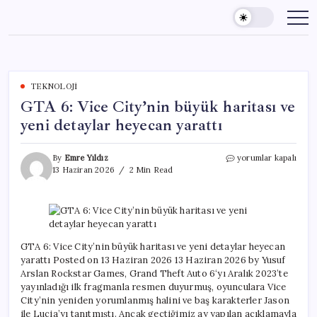
Skip
to
content
TEKNOLOJI
GTA 6: Vice City’nin büyük haritası ve
yeni detaylar heyecan yarattı
GTA
By
Emre Yıldız
yorumlar kapalı
6:
13 Haziran 2026
2 Min Read
Vice
City’nin
büyük
haritası
ve
yeni
GTA 6: Vice City’nin büyük haritası ve yeni detaylar heyecan
detaylar
yarattı Posted on 13 Haziran 2026 13 Haziran 2026 by Yusuf
heyecan
Arslan Rockstar Games, Grand Theft Auto 6‘yı Aralık 2023’te
yarattı
yayınladığı ilk fragmanla resmen duyurmuş, oyunculara Vice
için
City’nin yeniden yorumlanmış halini ve baş karakterler Jason
ile Lucia’yı tanıtmıştı. Ancak geçtiğimiz ay yapılan açıklamayla