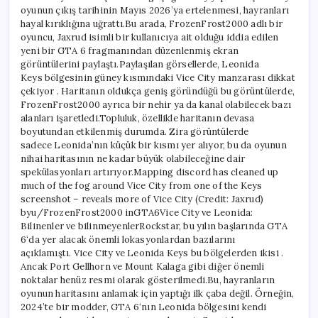
oyunun çıkış tarihinin Mayıs 2026’ya ertelenmesi, hayranları
hayal kırıklığına uğrattı.Bu arada, FrozenFrost2000 adlı bir
oyuncu, Jaxrud isimli bir kullanıcıya ait olduğu iddia edilen
yeni bir GTA 6 fragmanından düzenlenmiş ekran
görüntülerini paylaştı.Paylaşılan görsellerde, Leonida
Keys bölgesinin güney kısmındaki Vice City manzarası dikkat
çekiyor . Haritanın oldukça geniş göründüğü bu görüntülerde,
FrozenFrost2000 ayrıca bir nehir ya da kanal olabilecek bazı
alanları işaretledi.Topluluk, özellikle haritanın devasa
boyutundan etkilenmiş durumda. Zira görüntülerde
sadece Leonida’nın küçük bir kısmı yer alıyor, bu da oyunun
nihai haritasının ne kadar büyük olabileceğine dair
spekülasyonları artırıyor.Mapping discord has cleaned up
much of the fog around Vice City from one of the Keys
screenshot – reveals more of Vice City (Credit: Jaxrud)
byu/FrozenFrost2000 inGTA6Vice City ve Leonida:
Bilinenler ve bilinmeyenlerRockstar, bu yılın başlarında GTA
6‘da yer alacak önemli lokasyonlardan bazılarını
açıklamıştı. Vice City ve Leonida Keys bu bölgelerden ikisi .
Ancak Port Gellhorn ve Mount Kalaga gibi diğer önemli
noktalar henüz resmi olarak gösterilmedi.Bu, hayranların
oyunun haritasını anlamak için yaptığı ilk çaba değil. Örneğin,
2024’te bir modder, GTA 6‘nın Leonida bölgesini kendi