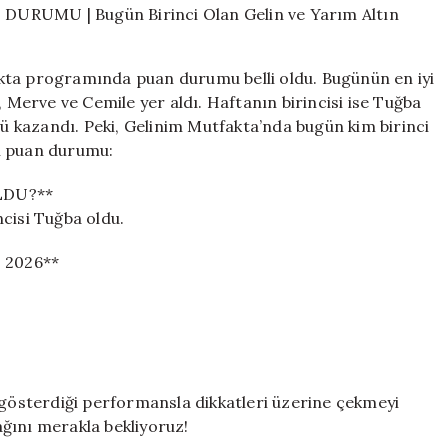
2026
PUAN
DURUMU
kta programında puan durumu belli oldu. Bugünün en iyi
|
, Merve ve Cemile yer aldı. Haftanın birincisi ise Tuğba
Bugün
nü kazandı. Peki, Gelinim Mutfakta’nda bugün kim birinci
Birinci
Olan
hli puan durumu:
Gelin
ve
LDU?**
Yarım
cisi Tuğba oldu.
Altın
Kazananı
 2026**
için
 gösterdiği performansla dikkatleri üzerine çekmeyi
ğını merakla bekliyoruz!