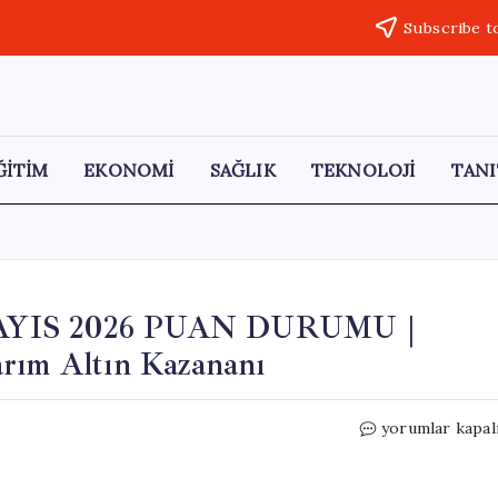
Subscribe t
ĞİTİM
EKONOMİ
SAĞLIK
TEKNOLOJİ
TANI
YIS 2026 PUAN DURUMU |
arım Altın Kazananı
GELİNİM
yorumlar kapal
MUTFAKTA
25
MAYIS