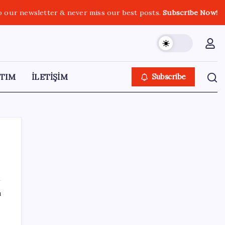
o our newsletter & never miss our best posts.
Subscribe Now!
TIM
İLETİŞİM
Subscribe
SON YAZILAR
ı
Yapay zekayı kandıran korsan, 14 şirketin
sistemine sızdı