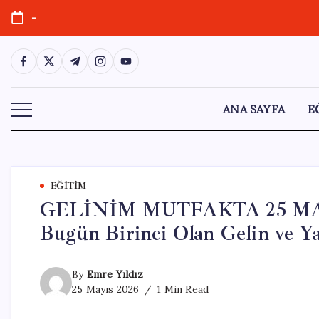
Skip
-
to
content
https://www.facebook.com/
https://twitter.com/
https://t.me/
https://www.instagram.com/
https://youtube.com/
ANA SAYFA
E
EĞITIM
GELİNİM MUTFAKTA 25 MA
Bugün Birinci Olan Gelin ve Y
By
Emre Yıldız
25 Mayıs 2026
1 Min Read