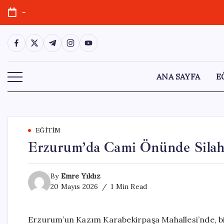
Skip
-
to
content
https://www.facebook.com/
https://twitter.com/
https://t.me/
https://www.instagram.com/
https://youtube.com/
ANA SAYFA
E
EĞITIM
Erzurum’da Cami Önünde Silahl
By
Emre Yıldız
20 Mayıs 2026
1 Min Read
Erzurum’un Kazım Karabekirpaşa Mahallesi’nde, bir