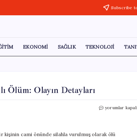
Subscribe t
ĞİTİM
EKONOMİ
SAĞLIK
TEKNOLOJİ
TANI
ı Ölüm: Olayın Detayları
Erzurum’da
yorumlar kapal
Cami
Önünde
Silahlı
Ölüm:
 kişinin cami önünde silahla vurulmuş olarak ölü