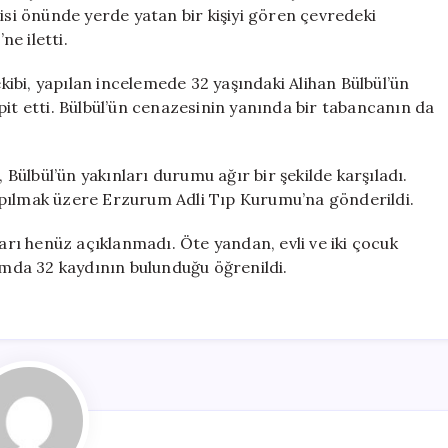
Olayın
isi önünde yerde yatan bir kişiyi gören çevredeki
Detayları
e iletti.
için
ekibi, yapılan incelemede 32 yaşındaki Alihan Bülbül’ün
pit etti. Bülbül’ün cenazesinin yanında bir tabancanın da
, Bülbül’ün yakınları durumu ağır bir şekilde karşıladı.
apılmak üzere Erzurum Adli Tıp Kurumu’na gönderildi.
ları henüz açıklanmadı. Öte yandan, evli ve iki çocuk
lamda 32 kaydının bulunduğu öğrenildi.