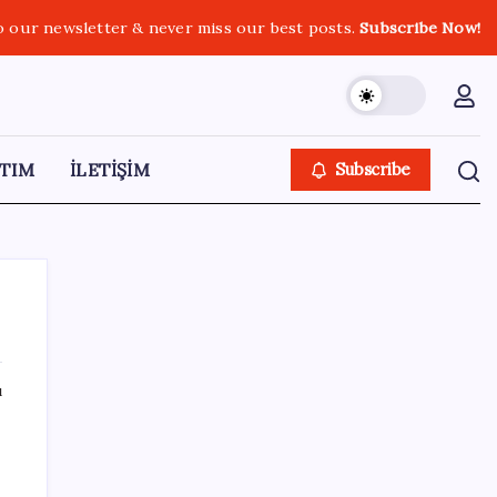
o our newsletter & never miss our best posts.
Subscribe Now!
TIM
İLETİŞİM
Subscribe
ı
SON YAZILAR
LGS ek tercih 1. nakil başvuruları ne zaman
bitiyor? LGS 2. nakil başvuruları ne zaman?