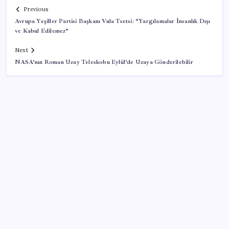
Previous
Avrupa Yeşiller Partisi Başkanı Vula Tsetsi: “Yargılamalar İnsanlık Dışı
ve Kabul Edilemez”
Next
NASA’nın Roman Uzay Teleskobu Eylül’de Uzaya Gönderilebilir
SON YAZILAR
Xbox Game Pass Ağustos 2026 Oyun Listesi
AB’ye satış yapan e-ihracatçıya dijital kolaylık! 150
euro altı gönderilerde yeni dönem