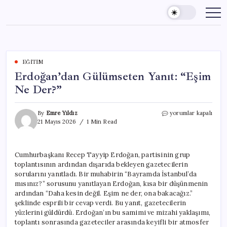
Skip
to
content
EĞITIM
Erdoğan’dan Gülümseten Yanıt: “Eşim
Ne Der?”
Erdoğan’dan
By
Emre Yıldız
yorumlar kapalı
Gülümseten
21 Mayıs 2026
1 Min Read
Yanıt:
“Eşim
Ne
Cumhurbaşkanı Recep Tayyip Erdoğan, partisinin grup
Der?”
toplantısının ardından dışarıda bekleyen gazetecilerin
için
sorularını yanıtladı. Bir muhabirin “Bayramda İstanbul’da
mısınız?” sorusunu yanıtlayan Erdoğan, kısa bir düşünmenin
ardından “Daha kesin değil. Eşim ne der, ona bakacağız.”
şeklinde esprili bir cevap verdi. Bu yanıt, gazetecilerin
yüzlerini güldürdü. Erdoğan’ın bu samimi ve mizahi yaklaşımı,
toplantı sonrasında gazeteciler arasında keyifli bir atmosfer