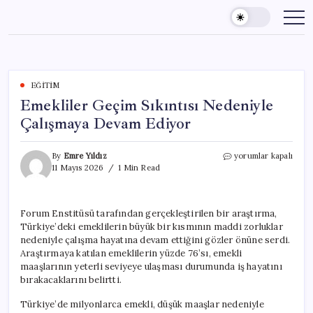
Skip
to
content
EĞITIM
Emekliler Geçim Sıkıntısı Nedeniyle
Çalışmaya Devam Ediyor
Emekliler
By
Emre Yıldız
yorumlar kapalı
Geçim
11 Mayıs 2026
1 Min Read
Sıkıntısı
Nedeniyle
Çalışmaya
Forum Enstitüsü tarafından gerçekleştirilen bir araştırma,
Devam
Türkiye’deki emeklilerin büyük bir kısmının maddi zorluklar
Ediyor
için
nedeniyle çalışma hayatına devam ettiğini gözler önüne serdi.
Araştırmaya katılan emeklilerin yüzde 76’sı, emekli
maaşlarının yeterli seviyeye ulaşması durumunda iş hayatını
bırakacaklarını belirtti.
Türkiye’de milyonlarca emekli, düşük maaşlar nedeniyle