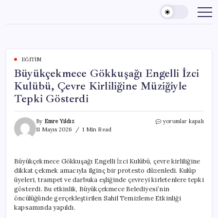
Skip
to
content
EĞITIM
Büyükçekmece Gökkuşağı Engelli İzci
Kulübü, Çevre Kirliliğine Müziğiyle
Tepki Gösterdi
Büyükçekmece
By
Emre Yıldız
yorumlar kapalı
Gökkuşağı
11 Mayıs 2026
1 Min Read
Engelli
İzci
Kulübü,
Büyükçekmece Gökkuşağı Engelli İzci Kulübü, çevre kirliliğine
Çevre
dikkat çekmek amacıyla ilginç bir protesto düzenledi. Kulüp
Kirliliğine
Müziğiyle
üyeleri, trampet ve darbuka eşliğinde çevreyi kirletenlere tepki
Tepki
gösterdi. Bu etkinlik, Büyükçekmece Belediyesi’nin
Gösterdi
öncülüğünde gerçekleştirilen Sahil Temizleme Etkinliği
için
kapsamında yapıldı.