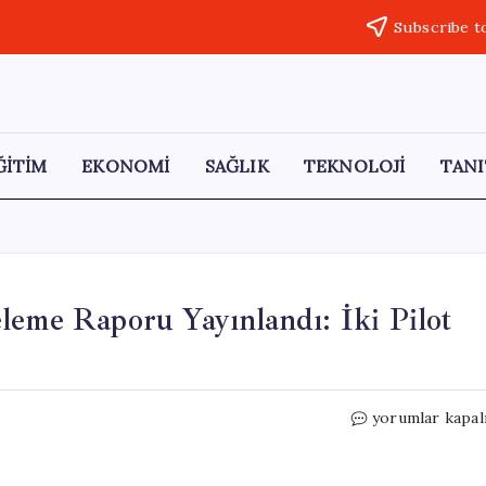
Subscribe t
ĞİTİM
EKONOMİ
SAĞLIK
TEKNOLOJİ
TANI
leme Raporu Yayınlandı: İki Pilot
Bursa’daki
yorumlar kapal
Uçak
Kazasının
İnceleme