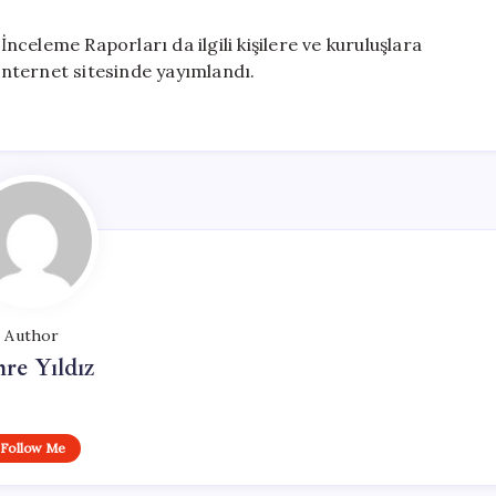
İnceleme Raporları da ilgili kişilere ve kuruluşlara
nternet sitesinde yayımlandı.
Author
re Yıldız
Follow Me