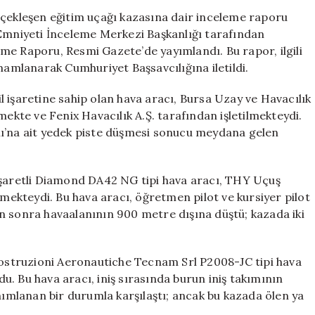
Raporu
rçekleşen eğitim uçağı kazasına dair inceleme raporu
Yayınlandı:
 Emniyeti İnceleme Merkezi Başkanlığı tarafından
İki
me Raporu, Resmi Gazete’de yayımlandı. Bu rapor, ilgili
Pilot
mamlanarak Cumhuriyet Başsavcılığına iletildi.
Hayatını
Kaybetti
 işaretine sahip olan hava aracı, Bursa Uzay ve Havacılık
için
mekte ve Fenix Havacılık A.Ş. tarafından işletilmekteydi.
nı’na ait yedek piste düşmesi sonucu meydana gelen
işaretli Diamond DA42 NG tipi hava aracı, THY Uçuş
lmekteydi. Bu hava aracı, öğretmen pilot ve kursiyer pilot
n sonra havaalanının 900 metre dışına düştü; kazada iki
 Costruzioni Aeronautiche Tecnam Srl P2008-JC tipi hava
rdu. Bu hava aracı, iniş sırasında burun iniş takımının
anımlanan bir durumla karşılaştı; ancak bu kazada ölen ya