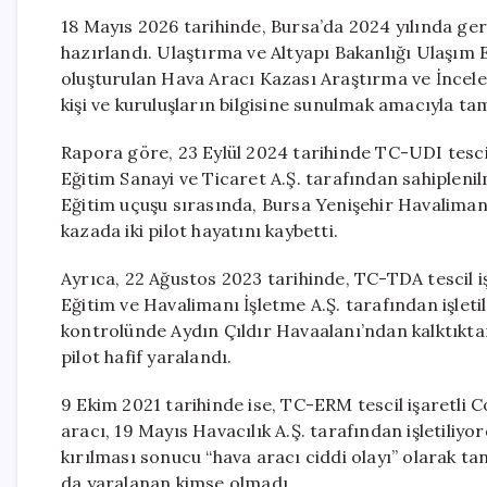
18 Mayıs 2026 tarihinde, Bursa’da 2024 yılında ge
hazırlandı. Ulaştırma ve Altyapı Bakanlığı Ulaşım
oluşturulan Hava Aracı Kazası Araştırma ve İncele
kişi ve kuruluşların bilgisine sunulmak amacıyla ta
Rapora göre, 23 Eylül 2024 tarihinde TC-UDI tescil
Eğitim Sanayi ve Ticaret A.Ş. tarafından sahiplenil
Eğitim uçuşu sırasında, Bursa Yenişehir Havalima
kazada iki pilot hayatını kaybetti.
Ayrıca, 22 Ağustos 2023 tarihinde, TC-TDA tescil 
Eğitim ve Havalimanı İşletme A.Ş. tarafından işleti
kontrolünde Aydın Çıldır Havaalanı’ndan kalktıkta
pilot hafif yaralandı.
9 Ekim 2021 tarihinde ise, TC-ERM tescil işaretli
aracı, 19 Mayıs Havacılık A.Ş. tarafından işletiliyo
kırılması sonucu “hava aracı ciddi olayı” olarak t
da yaralanan kimse olmadı.