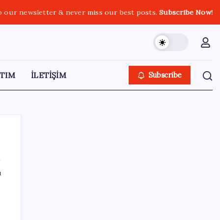
o our newsletter & never miss our best posts.
Subscribe Now!
TIM
İLETİŞİM
Subscribe
ı
SON YAZILAR
LGS ek tercih 1. nakil başvuruları ne zaman
bitiyor? LGS 2. nakil başvuruları ne zaman?