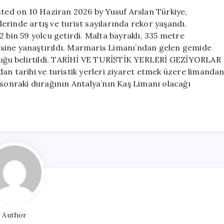
Rus
sted on 10 Haziran 2026 by Yusuf Arslan Türkiye,
turist
rinde artış ve turist sayılarında rekor yaşandı.
geldi
 bin 59 yolcu getirdi. Malta bayraklı, 335 metre
için
sine yanaştırıldı. Marmaris Limanı’ndan gelen gemide
unduğu belirtildi. TARİHİ VE TURİSTİK YERLERİ GEZİYORLAR
an tarihi ve turistik yerleri ziyaret etmek üzere limanda
 sonraki durağının Antalya’nın Kaş Limanı olacağı
Author