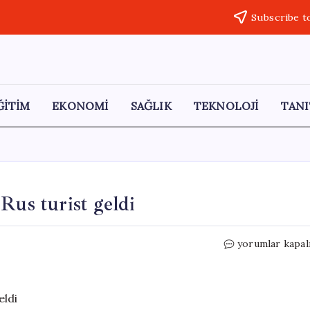
Subscribe t
ĞİTİM
EKONOMİ
SAĞLIK
TEKNOLOJİ
TANI
Rus turist geldi
Bodrum’a
yorumlar kapal
kruvaziyerle
2
bin
59