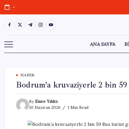
Skip
-
to
content
https://www.facebook.com/
https://twitter.com/
https://t.me/
https://www.instagram.com/
https://youtube.com/
ANA SAYFA
E
HABER
Bodrum’a kruvaziyerle 2 bin 59 
By
Emre Yıldız
10 Haziran 2026
1 Min Read