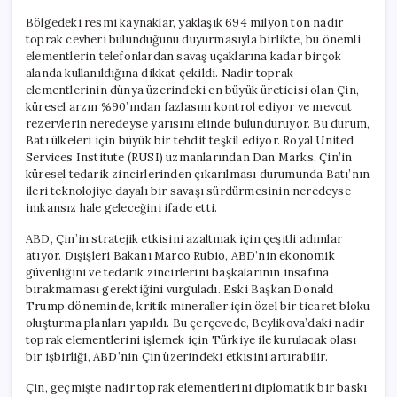
Bölgedeki resmi kaynaklar, yaklaşık 694 milyon ton nadir
toprak cevheri bulunduğunu duyurmasıyla birlikte, bu önemli
elementlerin telefonlardan savaş uçaklarına kadar birçok
alanda kullanıldığına dikkat çekildi. Nadir toprak
elementlerinin dünya üzerindeki en büyük üreticisi olan Çin,
küresel arzın %90’ından fazlasını kontrol ediyor ve mevcut
rezervlerin neredeyse yarısını elinde bulunduruyor. Bu durum,
Batı ülkeleri için büyük bir tehdit teşkil ediyor. Royal United
Services Institute (RUSI) uzmanlarından Dan Marks, Çin’in
küresel tedarik zincirlerinden çıkarılması durumunda Batı’nın
ileri teknolojiye dayalı bir savaşı sürdürmesinin neredeyse
imkansız hale geleceğini ifade etti.
ABD, Çin’in stratejik etkisini azaltmak için çeşitli adımlar
atıyor. Dışişleri Bakanı Marco Rubio, ABD’nin ekonomik
güvenliğini ve tedarik zincirlerini başkalarının insafına
bırakmaması gerektiğini vurguladı. Eski Başkan Donald
Trump döneminde, kritik mineraller için özel bir ticaret bloku
oluşturma planları yapıldı. Bu çerçevede, Beylikova’daki nadir
toprak elementlerini işlemek için Türkiye ile kurulacak olası
bir işbirliği, ABD’nin Çin üzerindeki etkisini artırabilir.
Çin, geçmişte nadir toprak elementlerini diplomatik bir baskı