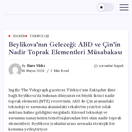
Skip
to
content
HABER
TEKNOLOJI
Beylikova’nın Geleceği: ABD ve Çin’in
Nadir Toprak Elementleri Müsabakası
Beylikova’nın
By
Emre Yıldız
yorumlar kapalı
Geleceği:
16 Mayıs 2026
2 Min Read
ABD
ve
Çin’in
İngiliz The Telegraph gazetesi, Türkiye’nin Eskişehir iline
Nadir
bağlı Beylikova’da bulunan dünyanın en büyük ikinci nadir
Toprak
Elementleri
toprak elementi (NTE) rezervinin, ABD ile Çin arasındaki
Müsabakası
teknoloji ve savunma alanındaki rekabetin yeni bir odak
için
noktası haline geldiğini vurguladı. Küresel teknoloji ve
savunma sanayisinin temel taşlarından biri olan nadir toprak
elementleri, Beylikova’yı uluslararası arenada stratejik bir
konuma yerleştiriyor.