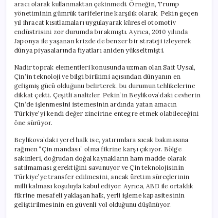
aracı olarak kullanmaktan çekinmedi. Örneğin, Trump
yönetiminin gümrük tarifelerine karşılık olarak, Pekin geçen
yıl ihracat kısıtlamaları uygulayarak küresel otomotiv
endüstrisini zor durumda bırakmıştı. Ayrıca, 2010 yılında
Japonya ile yaşanan krizde de benzer bir strateji izleyerek
dünya piyasalarında fiyatları aniden yükseltmişti.
Nadir toprak elementleri konusunda uzman olan Sait Uysal,
Çin’in teknoloji ve bilgi birikimi açısından dünyanın en
gelişmiş gücü olduğunu belirterek, bu durumun tehlikelerine
dikkat çekti. Çeşitli analizler, Pekin’in Beylikova’daki cevherin
Çin’de işlenmesini istemesinin ardında yatan amacın
Türkiye’yi kendi değer zincirine entegre etmek olabileceğini
öne sürüyor.
Beylikova’daki yerel halk ise, yatırımlara sıcak bakmasına
rağmen “Çin mandası” olma fikrine karşı çıkıyor. Bölge
sakinleri, doğrudan doğal kaynakların ham madde olarak
satılmaması gerektiğini savunuyor ve Çin teknolojisinin
Türkiye’ye transfer edilmesini, ancak üretim süreçlerinin
milli kalması koşuluyla kabul ediyor. Ayrıca, ABD ile ortaklık
fikrine mesafeli yaklaşan halk, yerli işleme kapasitesinin
geliştirilmesinin en güvenli yol olduğunu düşünüyor.