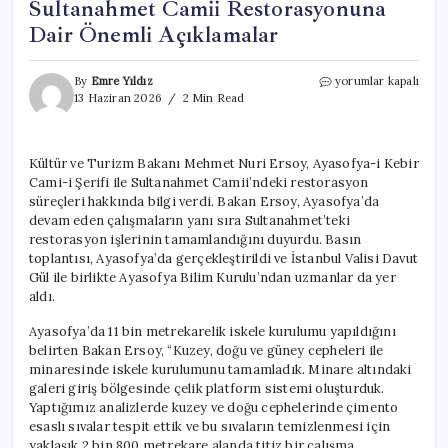
Sultanahmet Camii Restorasyonuna
Dair Önemli Açıklamalar
Bakan
By
Emre Yıldız
yorumlar kapalı
Ersoy’dan
13 Haziran 2026
2 Min Read
Ayasofya
ve
Sultanahmet
Kültür ve Turizm Bakanı Mehmet Nuri Ersoy, Ayasofya-i Kebir
Camii
Cami-i Şerifi ile Sultanahmet Camii’ndeki restorasyon
Restorasyonuna
Dair
süreçleri hakkında bilgi verdi. Bakan Ersoy, Ayasofya’da
Önemli
devam eden çalışmaların yanı sıra Sultanahmet’teki
Açıklamalar
restorasyon işlerinin tamamlandığını duyurdu. Basın
için
toplantısı, Ayasofya’da gerçekleştirildi ve İstanbul Valisi Davut
Gül ile birlikte Ayasofya Bilim Kurulu’ndan uzmanlar da yer
aldı.
Ayasofya’da 11 bin metrekarelik iskele kurulumu yapıldığını
belirten Bakan Ersoy, “Kuzey, doğu ve güney cepheleri ile
minaresinde iskele kurulumunu tamamladık. Minare altındaki
galeri giriş bölgesinde çelik platform sistemi oluşturduk.
Yaptığımız analizlerde kuzey ve doğu cephelerinde çimento
esaslı sıvalar tespit ettik ve bu sıvaların temizlenmesi için
yaklaşık 2 bin 800 metrekare alanda titiz bir çalışma