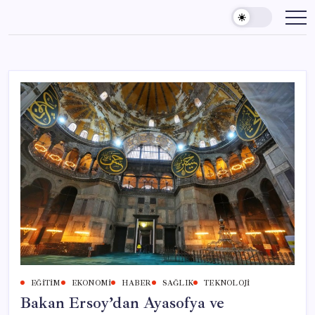
Skip
to
content
EĞITIM
EKONOMI
HABER
SAĞLIK
TEKNOLOJI
Bakan Ersoy’dan Ayasofya ve