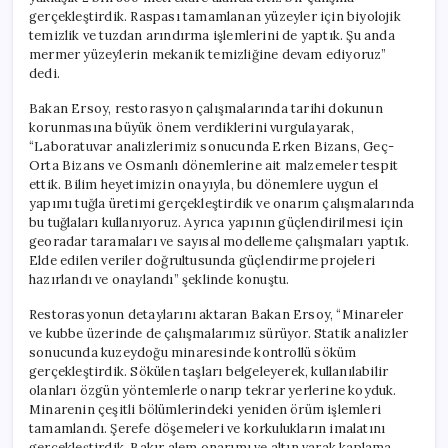
gerçekleştirdik. Raspası tamamlanan yüzeyler için biyolojik
temizlik ve tuzdan arındırma işlemlerini de yaptık. Şu anda
mermer yüzeylerin mekanik temizliğine devam ediyoruz”
dedi.
Bakan Ersoy, restorasyon çalışmalarında tarihi dokunun
korunmasına büyük önem verdiklerini vurgulayarak,
“Laboratuvar analizlerimiz sonucunda Erken Bizans, Geç-
Orta Bizans ve Osmanlı dönemlerine ait malzemeler tespit
ettik. Bilim heyetimizin onayıyla, bu dönemlere uygun el
yapımı tuğla üretimi gerçekleştirdik ve onarım çalışmalarında
bu tuğlaları kullanıyoruz. Ayrıca yapının güçlendirilmesi için
georadar taramaları ve sayısal modelleme çalışmaları yaptık.
Elde edilen veriler doğrultusunda güçlendirme projeleri
hazırlandı ve onaylandı” şeklinde konuştu.
Restorasyonun detaylarını aktaran Bakan Ersoy, “Minareler
ve kubbe üzerinde de çalışmalarımız sürüyor. Statik analizler
sonucunda kuzeydoğu minaresinde kontrollü söküm
gerçekleştirdik. Sökülen taşları belgeleyerek, kullanılabilir
olanları özgün yöntemlerle onarıp tekrar yerlerine koyduk.
Minarenin çeşitli bölümlerindeki yeniden örüm işlemleri
tamamlandı. Şerefe döşemeleri ve korkulukların imalatını
gerçekleştirdik. Bakır alem onarımı ve altın varak kaplama