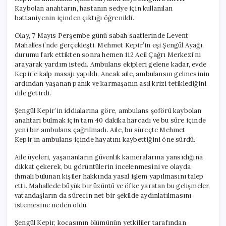
Kaybolan anahtarın, hastanın sedye için kullanılan
battaniyenin içinden çıktığı öğrenildi.
Olay, 7 Mayıs Perşembe günü sabah saatlerinde Levent
Mahallesi’nde gerçekleşti. Mehmet Kepir’in eşi Şengül Ayağı,
durumu fark ettikten sonra hemen 112 Acil Çağrı Merkezi’ni
arayarak yardım istedi. Ambulans ekipleri gelene kadar, evde
Kepir’e kalp masajı yapıldı. Ancak aile, ambulansın gelmesinin
ardından yaşanan panik ve karmaşanın asıl krizi tetiklediğini
dile getirdi.
Şengül Kepir’in iddialarına göre, ambulans şoförü kaybolan
anahtarı bulmak için tam 40 dakika harcadı ve bu süre içinde
yeni bir ambulans çağrılmadı. Aile, bu süreçte Mehmet
Kepir’in ambulans içinde hayatını kaybettiğini öne sürdü.
Aile üyeleri, yaşananların güvenlik kameralarına yansıdığına
dikkat çekerek, bu görüntülerin incelenmesini ve olayda
ihmali bulunan kişiler hakkında yasal işlem yapılmasını talep
etti. Mahallede büyük bir üzüntü ve öfke yaratan bu gelişmeler,
vatandaşların da sürecin net bir şekilde aydınlatılmasını
istemesine neden oldu.
Şengül Kepir, kocasının ölümünün yetkililer tarafından