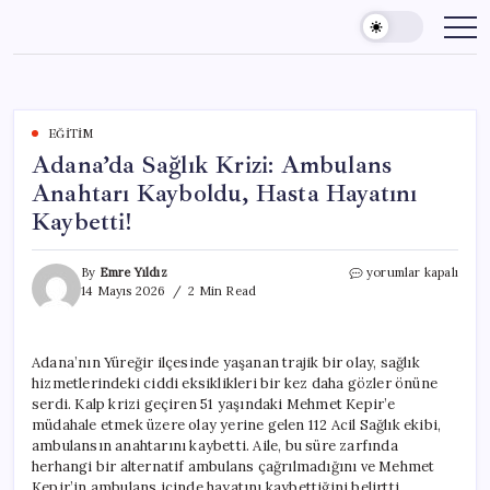
Skip
to
content
EĞITIM
Adana’da Sağlık Krizi: Ambulans
Anahtarı Kayboldu, Hasta Hayatını
Kaybetti!
Adana’da
By
Emre Yıldız
yorumlar kapalı
Sağlık
14 Mayıs 2026
2 Min Read
Krizi:
Ambulans
Anahtarı
Adana’nın Yüreğir ilçesinde yaşanan trajik bir olay, sağlık
Kayboldu,
hizmetlerindeki ciddi eksiklikleri bir kez daha gözler önüne
Hasta
Hayatını
serdi. Kalp krizi geçiren 51 yaşındaki Mehmet Kepir’e
Kaybetti!
müdahale etmek üzere olay yerine gelen 112 Acil Sağlık ekibi,
için
ambulansın anahtarını kaybetti. Aile, bu süre zarfında
herhangi bir alternatif ambulans çağrılmadığını ve Mehmet
Kepir’in ambulans içinde hayatını kaybettiğini belirtti.