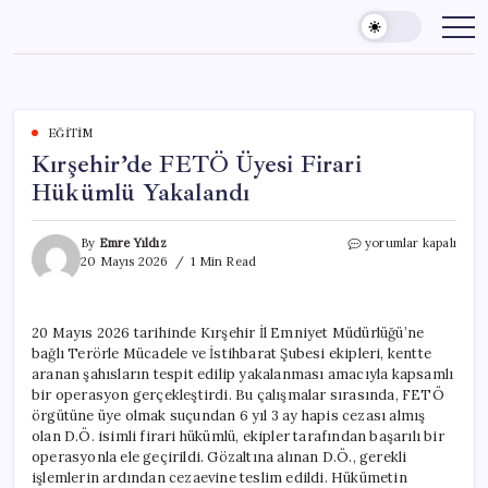
Skip
to
content
EĞITIM
Kırşehir’de FETÖ Üyesi Firari
Hükümlü Yakalandı
Kırşehir’de
By
Emre Yıldız
yorumlar kapalı
FETÖ
20 Mayıs 2026
1 Min Read
Üyesi
Firari
Hükümlü
20 Mayıs 2026 tarihinde Kırşehir İl Emniyet Müdürlüğü’ne
Yakalandı
bağlı Terörle Mücadele ve İstihbarat Şubesi ekipleri, kentte
için
aranan şahısların tespit edilip yakalanması amacıyla kapsamlı
bir operasyon gerçekleştirdi. Bu çalışmalar sırasında, FETÖ
örgütüne üye olmak suçundan 6 yıl 3 ay hapis cezası almış
olan D.Ö. isimli firari hükümlü, ekipler tarafından başarılı bir
operasyonla ele geçirildi. Gözaltına alınan D.Ö., gerekli
işlemlerin ardından cezaevine teslim edildi. Hükümetin