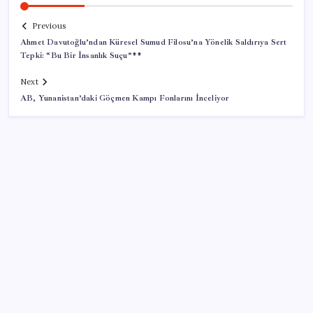
Previous
Ahmet Davutoğlu’ndan Küresel Sumud Filosu’na Yönelik Saldırıya Sert
Tepki: “Bu Bir İnsanlık Suçu”**
Next
AB, Yunanistan’daki Göçmen Kampı Fonlarını İnceliyor
SON YAZILAR
Google Pixel Watch 5 Sızdırıldı: İşte Detaylar
Eskişehir’de 2 belediye başkanı YENİ Parti’ye geçti