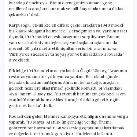
burada görmekteyiz. Bizim derneğimizin amacı, genç
nesillere bu araçları tanıtmak ve milli bayramlarımıza dikkat
çekmektir” dedi.
Karpuzoğlu, etkinlikte en dikkat çekici araçların 1949 model
bir klasik olduğunu belirterek, “Derneğimizin yol yardım aracı
dışında, 1949 model en eski aracımızı sergiliyoruz. Bunun
yanı sıra, koleksiyon değeri taşıyan başka araçlarımız da
mevcut. 50. yıla özel üretilmiş altın serisi bir aracımız var.
Türkiye’de sadece 28 tane yaşıyor ve bunlardan biri burada”
diye ekledi.
Etkinliğe 1949 model aracıyla katılan Özgür Ulusoy, “Aracımın
restorasyonunu bir yıl boyunca yaptım. Bu anlamlı günde
burada olmaktan mutluyum. Amacım bu nostaljik araçları
gelecek nesillere ulaştırmak” şeklinde konuştu. 14 yaşındaki
Alya Tanem Ulusoy ise, “Bu etkinlik benim için çok özel. Hem
Atatürk’ü anmak hem de klasik araçlarla dolu güzel bir gün
geçirmek harika” dedi.
Kocaeli’den gelen Mehmet Karakaya, etkinliğin önemine vurgu
yaparak, “19 Mayıs, Atatürk’ün gençliğe verdiği önemi
gösteren bir bayramdır. Bu vesileyle geçmişimizi hatırlamak
ve değerlerimizi bilmek gerekiyor” ifadelerini kullandı.