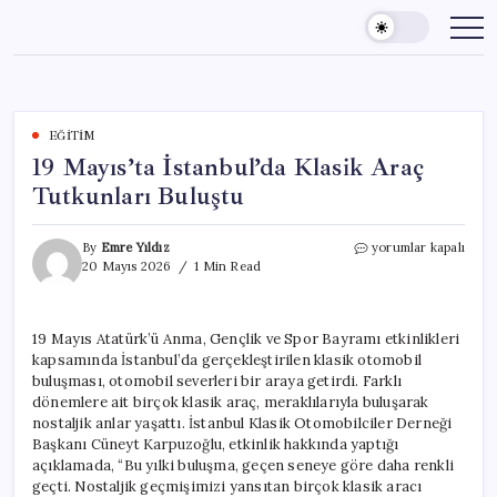
Skip
to
content
EĞITIM
19 Mayıs’ta İstanbul’da Klasik Araç
Tutkunları Buluştu
19
By
Emre Yıldız
yorumlar kapalı
Mayıs’ta
20 Mayıs 2026
1 Min Read
İstanbul’da
Klasik
Araç
19 Mayıs Atatürk’ü Anma, Gençlik ve Spor Bayramı etkinlikleri
Tutkunları
kapsamında İstanbul’da gerçekleştirilen klasik otomobil
Buluştu
için
buluşması, otomobil severleri bir araya getirdi. Farklı
dönemlere ait birçok klasik araç, meraklılarıyla buluşarak
nostaljik anlar yaşattı. İstanbul Klasik Otomobilciler Derneği
Başkanı Cüneyt Karpuzoğlu, etkinlik hakkında yaptığı
açıklamada, “Bu yılki buluşma, geçen seneye göre daha renkli
geçti. Nostaljik geçmişimizi yansıtan birçok klasik aracı