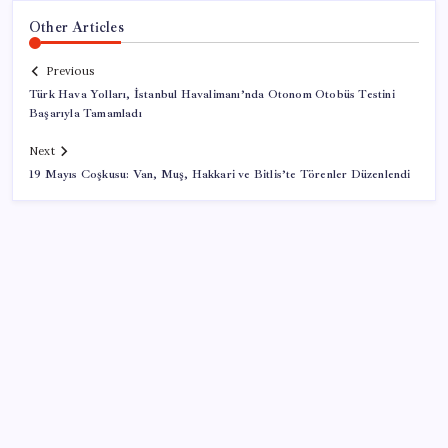
Other Articles
Previous
Türk Hava Yolları, İstanbul Havalimanı’nda Otonom Otobüs Testini
Başarıyla Tamamladı
Next
19 Mayıs Coşkusu: Van, Muş, Hakkari ve Bitlis’te Törenler Düzenlendi
SON YAZILAR
LGS ek tercih 1. nakil başvuruları ne zaman bitiyor?